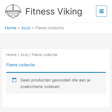
Ga
Main
Fitness Viking
naar
Men
de
inhoud
Home
»
JoJo
»
Flame collectie
Home
/
JoJo
/ Flame collectie
Flame collectie
Geen producten gevonden die aan je
zoekcriteria voldoen.