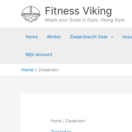
Ga
Fitness Viking
naar
de
Attack your Goals in Style, Viking Style
inhoud
Home
Winkel
Zwaardvecht Gear
leisu
Mijn account
Home
»
Zwaarden
Home
/ Zwaarden
Zwaarden