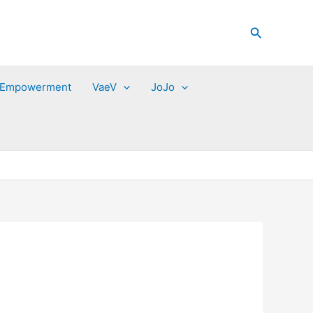
Zoeken
 Empowerment
VaeV
JoJo