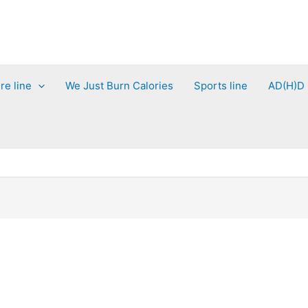
re line
We Just Burn Calories
Sports line
AD(H)D