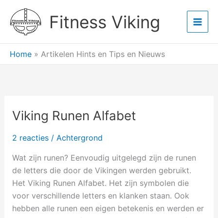
Ga
Main
Fitness Viking
naar
Men
de
inhoud
Home
»
Artikelen Hints en Tips en Nieuws
Viking Runen Alfabet
Viking
Runen
2 reacties
/
Achtergrond
Alfabet
Wat zijn runen? Eenvoudig uitgelegd zijn de runen
de letters die door de Vikingen werden gebruikt.
Het Viking Runen Alfabet. Het zijn symbolen die
voor verschillende letters en klanken staan. Ook
hebben alle runen een eigen betekenis en werden er