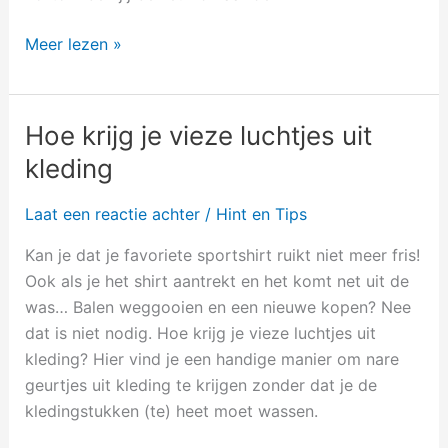
Meer lezen »
Hoe krijg je vieze luchtjes uit
Hoe
krijg
kleding
je
vieze
Laat een reactie achter
/
Hint en Tips
luchtjes
Kan je dat je favoriete sportshirt ruikt niet meer fris!
uit
Ook als je het shirt aantrekt en het komt net uit de
kleding
was… Balen weggooien en een nieuwe kopen? Nee
dat is niet nodig. Hoe krijg je vieze luchtjes uit
kleding? Hier vind je een handige manier om nare
geurtjes uit kleding te krijgen zonder dat je de
kledingstukken (te) heet moet wassen.