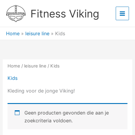
Ga
Main
Fitness Viking
naar
Men
de
inhoud
Home
»
leisure line
»
Kids
Home
/
leisure line
/ Kids
Kids
Kleding voor de jonge Viking!
Geen producten gevonden die aan je
zoekcriteria voldoen.