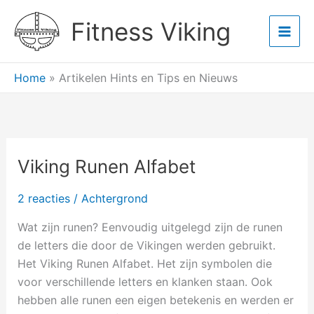
Ga
Main
Fitness Viking
naar
Men
de
inhoud
Home
»
Artikelen Hints en Tips en Nieuws
Viking Runen Alfabet
Viking
Runen
2 reacties
/
Achtergrond
Alfabet
Wat zijn runen? Eenvoudig uitgelegd zijn de runen
de letters die door de Vikingen werden gebruikt.
Het Viking Runen Alfabet. Het zijn symbolen die
voor verschillende letters en klanken staan. Ook
hebben alle runen een eigen betekenis en werden er