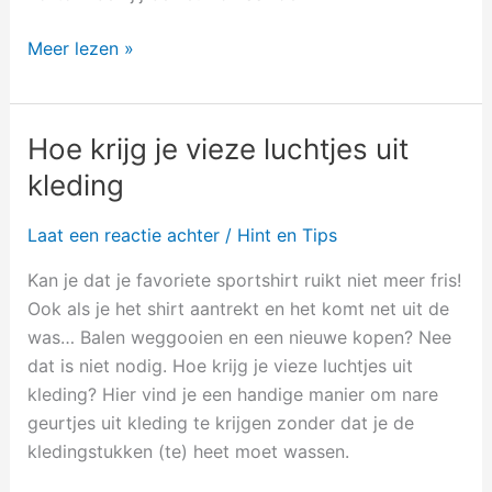
Meer lezen »
Hoe krijg je vieze luchtjes uit
Hoe
krijg
kleding
je
vieze
Laat een reactie achter
/
Hint en Tips
luchtjes
Kan je dat je favoriete sportshirt ruikt niet meer fris!
uit
Ook als je het shirt aantrekt en het komt net uit de
kleding
was… Balen weggooien en een nieuwe kopen? Nee
dat is niet nodig. Hoe krijg je vieze luchtjes uit
kleding? Hier vind je een handige manier om nare
geurtjes uit kleding te krijgen zonder dat je de
kledingstukken (te) heet moet wassen.