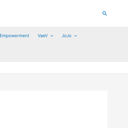
Zoeken
 Empowerment
VaeV
JoJo