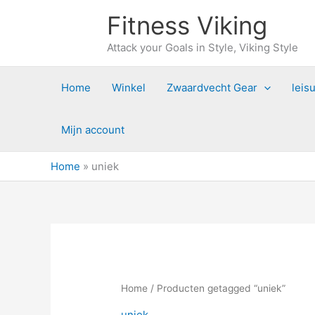
Ga
Fitness Viking
naar
de
Attack your Goals in Style, Viking Style
inhoud
Home
Winkel
Zwaardvecht Gear
leisu
Mijn account
Home
»
uniek
Home
/ Producten getagged “uniek”
uniek