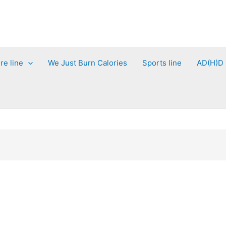
re line
We Just Burn Calories
Sports line
AD(H)D