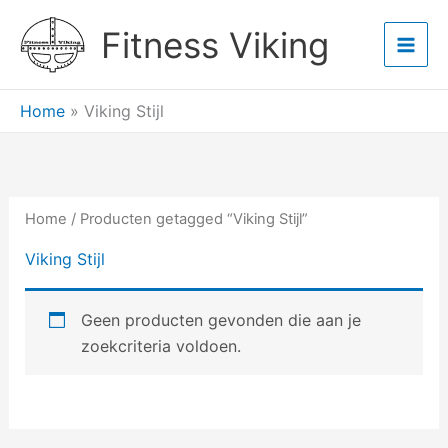
Ga
Main
Fitness Viking
naar
Men
de
inhoud
Home
»
Viking Stijl
Home
/ Producten getagged “Viking Stijl”
Viking Stijl
Geen producten gevonden die aan je
zoekcriteria voldoen.