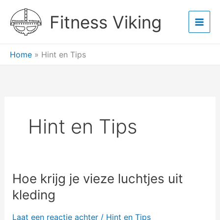
Ga
Main
Fitness Viking
naar
Men
de
inhoud
Home
»
Hint en Tips
Hint en Tips
Hoe krijg je vieze luchtjes uit
Hoe
krijg
kleding
je
vieze
Laat een reactie achter
/
Hint en Tips